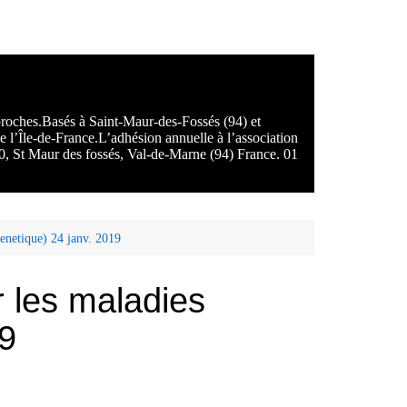
 proches.Basés à Saint-Maur-des-Fossés (94) et
e l’Île-de-France.L’adhésion annuelle à l’association
100, St Maur des fossés, Val-de-Marne (94) France. 01
genetique) 24 janv. 2019
 les maladies
19