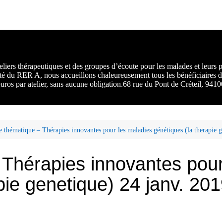
rs :
 une
liers thérapeutiques et des groupes d’écoute pour les malades et leurs
ité du RER A, nous accueillons chaleureusement tous les bénéficiaires d
 euros par atelier, sans aucune obligation.68 rue du Pont de Créteil, 94
e thématique – Thérapies innovantes pour les maladies génétiques (la therapie 
 Thérapies innovantes pour
pie genetique) 24 janv. 20