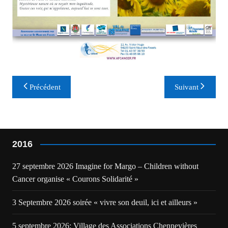
Navigation
Précédent
Suivant
de
l’article
2016
27 septembre 2026 Imagine for Margo – Children without
Cancer organise « Courons Solidarité »
3 Septembre 2026 soirée « vivre son deuil, ici et ailleurs »
5 septembre 2026: Village des Associations Chennevières