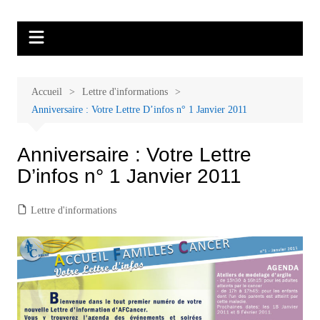
Aller
Malades et proches, Vivre avec et
L'association Accueil Familles Cancer propose plusieurs ateliers : Ecoute
au
thérapeutique, sophrologie, sport adapté, art thérapie, musico thérapie…
après le cancer
contenu
. L'adhésion annuelle est de 30 euros avec une participation libre de 1 à 5
euros par atelier sans obligation.
Accueil
Lettre d'informations
Anniversaire : Votre Lettre D’infos n° 1 Janvier 2011
Anniversaire : Votre Lettre
D’infos n° 1 Janvier 2011
Lettre d'informations