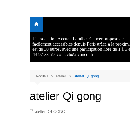
Aller
au
Malades et proches, Vivre
L'association Accueil Familles Cancer propose plusieurs atelie
contenu
Ecoute thérapeutique, sophrologie, sport adapté, art thérapie,
avec et après le cancer
musico thérapie… . L'adhésion annuelle est de 30 euros avec
participation libre de 1 à 5 euros par atelier sans obligation.
L’association Accueil Familles Cancer propose des ate
facilement accessibles depuis Paris grâce à la proxim
est de 30 euros, avec une participation libre de 1 à 5
43 97 38 59. contact@afcancer.fr
Accueil
atelier
atelier Qi gong
atelier Qi gong
atelier
,
QI GONG