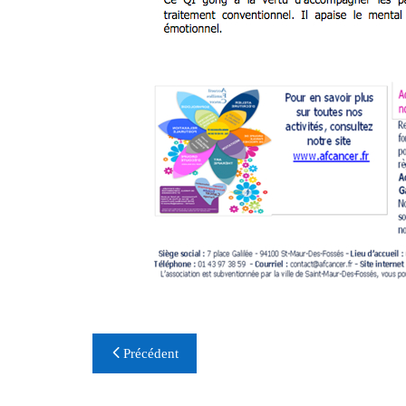
Navigation
Précédent
de