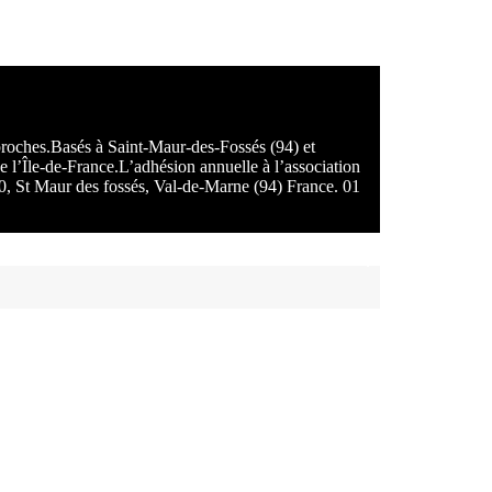
 proches.Basés à Saint-Maur-des-Fossés (94) et
e l’Île-de-France.L’adhésion annuelle à l’association
100, St Maur des fossés, Val-de-Marne (94) France. 01