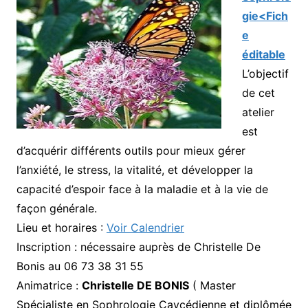
gie<Fich
e
éditable
L’objectif
de cet
atelier
est
d’acquérir différents outils pour mieux gérer
l’anxiété, le stress, la vitalité, et développer la
capacité d’espoir face à la maladie et à la vie de
façon générale.
Lieu et horaires :
Voir Calendrier
Inscription : nécessaire auprès de Christelle De
Bonis au 06 73 38 31 55
Animatrice :
Christelle DE BONIS
( Master
Spécialiste en Sophrologie Caycédienne et diplômée