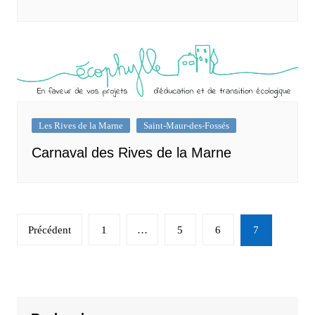
Les Rives de la Marne
Saint-Maur-des-Fossés
Carnaval des Rives de la Marne
Navigation
Précédent
1
…
5
6
7
des
articles