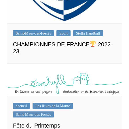
Saint-Maur-des-Fossés
Sport
Stella Handball
CHAMPIONNES DE FRANCE
2022-
23
accueil
Les Rives de la Marne
Saint-Maur-des-Fossés
Fête du Printemps