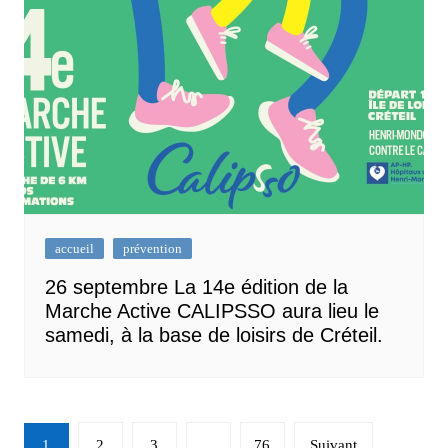
accueil
prévention
26 septembre La 14e édition de la
Marche Active CALIPSSO aura lieu le
samedi, à la base de loisirs de Créteil.
Navigation
1
2
3
…
76
Suivant