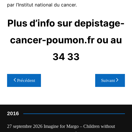
par l’Institut national du cancer.
Plus d’info sur depistage-
cancer-poumon.fr ou au
34 33
Navigation
Précédent
Suivant
de
l’article
2016
27 septembre 2026 Imagine for Margo – Children without