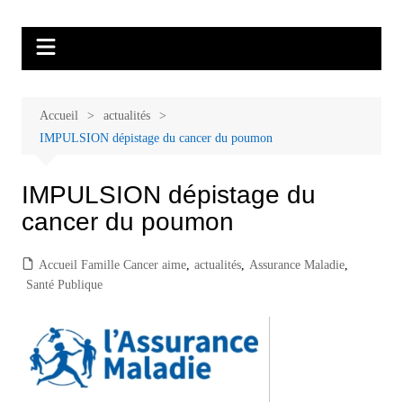
Aller
Malades et proches, Vivre avec et
L'association Accueil Familles Cancer propose plusieurs ateliers : Ecoute
au
thérapeutique, sophrologie, sport adapté, art thérapie, musico thérapie…
après le cancer
contenu
. L'adhésion annuelle est de 30 euros avec une participation libre de 1 à 5
euros par atelier sans obligation.
Accueil
actualités
IMPULSION dépistage du cancer du poumon
IMPULSION dépistage du
cancer du poumon
Accueil Famille Cancer aime
,
actualités
,
Assurance Maladie
,
Santé Publique