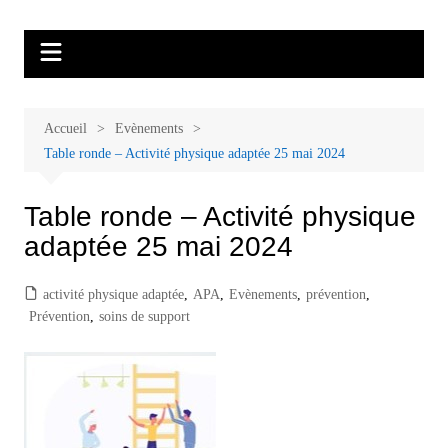
Aller
Malades et proches, Vivre avec et
L'association Accueil Familles Cancer propose plusieurs ateliers : Ecoute
au
thérapeutique, sophrologie, sport adapté, art thérapie, musico thérapie…
après le cancer
contenu
. L'adhésion annuelle est de 30 euros avec une participation libre de 1 à 5
euros par atelier sans obligation.
Accueil
Evènements
Table ronde – Activité physique adaptée 25 mai 2024
Table ronde – Activité physique
adaptée 25 mai 2024
activité physique adaptée
,
APA
,
Evènements
,
prévention
,
Prévention
,
soins de support