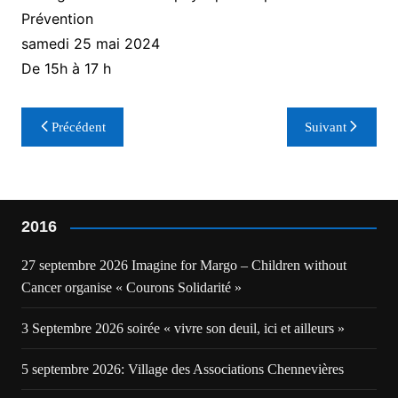
Prévention
samedi 25 mai 2024
De 15h à 17 h
Navigation
Précédent
Suivant
de
l’article
2016
27 septembre 2026 Imagine for Margo – Children without
Cancer organise « Courons Solidarité »
3 Septembre 2026 soirée « vivre son deuil, ici et ailleurs »
5 septembre 2026: Village des Associations Chennevières