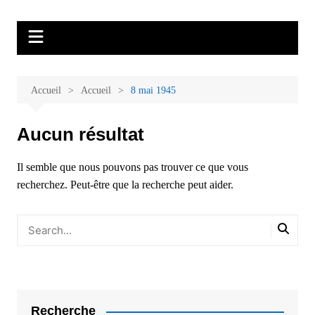
Aller
Malades et proches, Vivre avec et
L'association Accueil Familles Cancer propose plusieurs ateliers : Ecoute
au
thérapeutique, sophrologie, sport adapté, art thérapie, musico thérapie…
après le cancer
contenu
. L'adhésion annuelle est de 30 euros avec une participation libre de 1 à 5
euros par atelier sans obligation.
Accueil
Accueil
8 mai 1945
Aucun résultat
Il semble que nous pouvons pas trouver ce que vous
recherchez. Peut-être que la recherche peut aider.
Recherche