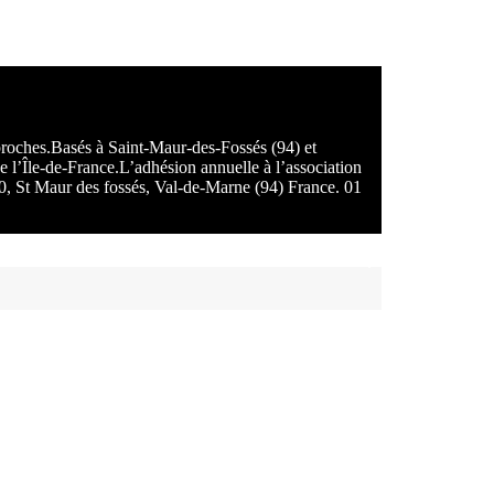
 proches.Basés à Saint-Maur-des-Fossés (94) et
e l’Île-de-France.L’adhésion annuelle à l’association
100, St Maur des fossés, Val-de-Marne (94) France. 01