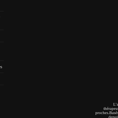
es
L’
thérapeu
proches.Basés
depui