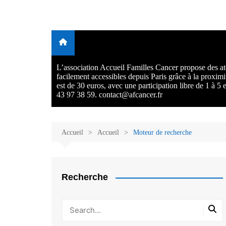
Aller
au
Malades et proches, Vivre
L'association Accueil Familles Cancer propose plusieurs atelie
contenu
Ecoute thérapeutique, sophrologie, sport adapté, art thérapie,
avec et après le cancer
musico thérapie… . L'adhésion annuelle est de 30 euros avec
participation libre de 1 à 5 euros par atelier sans obligation.
L’association Accueil Familles Cancer propose des ate
facilement accessibles depuis Paris grâce à la proxim
est de 30 euros, avec une participation libre de 1 à 5
43 97 38 59. contact@afcancer.fr
Accueil
Accueil
Moteur de recherche
Recherche