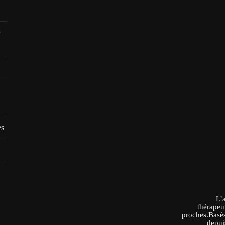
es
L’
thérapeu
proches.Basés
depui