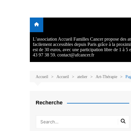
Aller
au
Malades et proches, Vivre
L'association Accueil Familles Cancer propose plusieurs atelie
contenu
Ecoute thérapeutique, sophrologie, sport adapté, art thérapie,
avec et après le cancer
musico thérapie… . L'adhésion annuelle est de 30 euros avec
participation libre de 1 à 5 euros par atelier sans obligation.
L’association Accueil Familles Cancer propose des ate
facilement accessibles depuis Paris grâce à la proxim
est de 30 euros, avec une participation libre de 1 à 5
43 97 38 59. contact@afcancer.fr
Accueil
Accueil
atelier
Art-Thérapie
Pag
Recherche