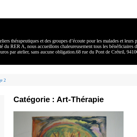
rs :
 une
liers thérapeutiques et des groupes d’écoute pour les malades et leurs
ité du RER A, nous accueillons chaleureusement tous les bénéficiaires d
 euros par atelier, sans aucune obligation.68 rue du Pont de Créteil, 94
e 2
Catégorie :
Art-Thérapie