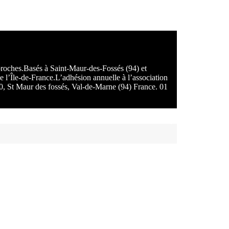
 proches.Basés à Saint-Maur-des-Fossés (94) et
e l’Île-de-France.L’adhésion annuelle à l’association
100, St Maur des fossés, Val-de-Marne (94) France. 01