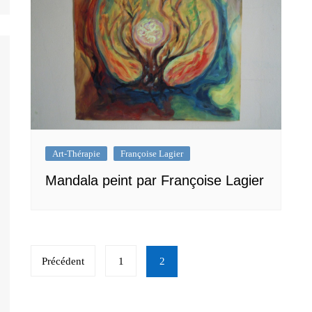
Art-Thérapie
Françoise Lagier
Mandala peint par Françoise Lagier
Navigation
Précédent
1
2
des
articles