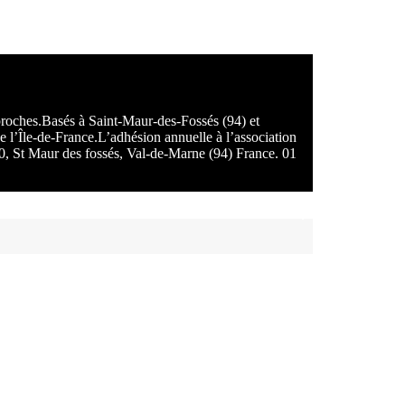
 proches.Basés à Saint-Maur-des-Fossés (94) et
e l’Île-de-France.L’adhésion annuelle à l’association
100, St Maur des fossés, Val-de-Marne (94) France. 01