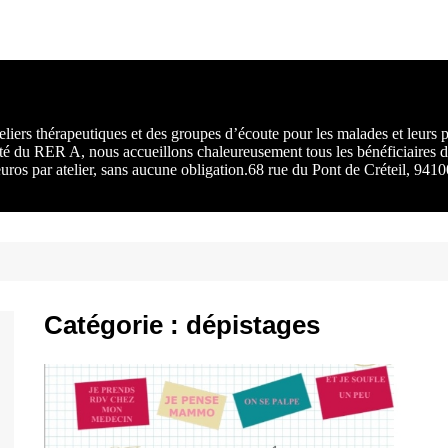
rs :
 une
liers thérapeutiques et des groupes d’écoute pour les malades et leurs
ité du RER A, nous accueillons chaleureusement tous les bénéficiaires d
 euros par atelier, sans aucune obligation.68 rue du Pont de Créteil, 94
Catégorie :
dépistages