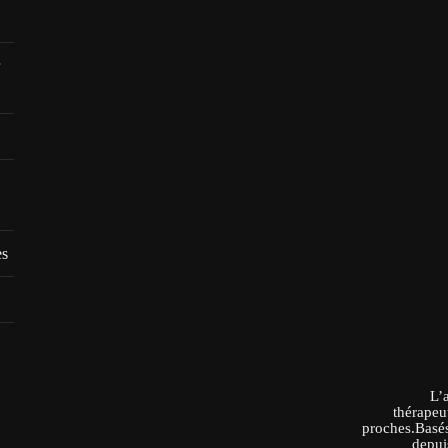
es
L’
thérapeu
proches.Basés
depui