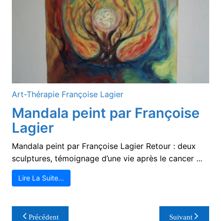
Art-Thérapie
Françoise Lagier
Mandala peint par Françoise
Lagier
Mandala peint par Françoise Lagier Retour : deux
sculptures, témoignage d’une vie après le cancer ...
Lire La Suite…
Navigation
Précédent
Suivant