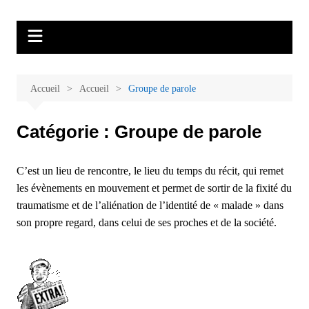
Aller
Malades et proches, Vivre avec et
L'association Accueil Familles Cancer propose plusieurs ateliers : Ecoute
au
thérapeutique, sophrologie, sport adapté, art thérapie, musico thérapie…
après le cancer
contenu
. L'adhésion annuelle est de 30 euros avec une participation libre de 1 à 5
euros par atelier sans obligation.
Accueil
Accueil
Groupe de parole
Catégorie :
Groupe de parole
C’est un lieu de rencontre, le lieu du temps du récit, qui remet
les évènements en mouvement et permet de sortir de la fixité du
traumatisme et de l’aliénation de l’identité de « malade » dans
son propre regard, dans celui de ses proches et de la société.