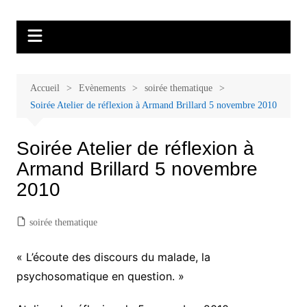
Aller
Malades et proches, Vivre avec et
L'association Accueil Familles Cancer propose plusieurs ateliers : Ecoute
au
thérapeutique, sophrologie, sport adapté, art thérapie, musico thérapie…
après le cancer
contenu
. L'adhésion annuelle est de 30 euros avec une participation libre de 1 à 5
euros par atelier sans obligation.
Accueil
Evènements
soirée thematique
Soirée Atelier de réflexion à Armand Brillard 5 novembre 2010
Soirée Atelier de réflexion à
Armand Brillard 5 novembre
2010
soirée thematique
« L’écoute des discours du malade, la
psychosomatique en question. »