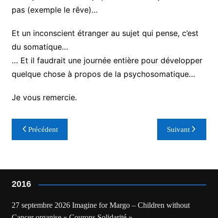
pas (exemple le rêve)…
Et un inconscient étranger au sujet qui pense, c’est
du somatique…
… Et il faudrait une journée entière pour développer
quelque chose à propos de la psychosomatique…
Je vous remercie.
Navigation
Précédent
Suivant
de
l’article
2016
27 septembre 2026 Imagine for Margo – Children without
Cancer organise « Courons Solidarité »